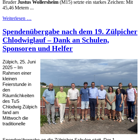
Bruder
Justus Wollersheim
(M15) setzte ein starkes Zeichen: Mit
45,46 Metern ...
Weiterlesen …
Spendenübergabe nach dem 19. Zülpicher
Chlodwiglauf – Dank an Schulen,
Sponsoren und Helfer
Zülpich, 25. Juni
2025 – Im
Rahmen einer
kleinen
Feierstunde in
den
Räumlichkeiten
des TuS
Chlodwig Zülpich
fand am
Mittwoch die
traditionelle
Spendenübergabe an die Zülpicher Schulen statt. Der 1.