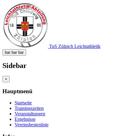
TuS Zülpich Leichtathletik
bar
bar
bar
Sidebar
×
Hauptmenü
Startseite
Trainingszeiten
Veranstaltungen
Ergebnisse
Vereinsbestenliste