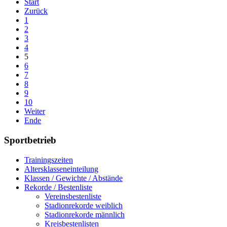
Start
Zurück
1
2
3
4
5
6
7
8
9
10
Weiter
Ende
Sportbetrieb
Trainingszeiten
Altersklasseneinteilung
Klassen / Gewichte / Abstände
Rekorde / Bestenliste
Vereinsbestenliste
Stadionrekorde weiblich
Stadionrekorde männlich
Kreisbestenlisten