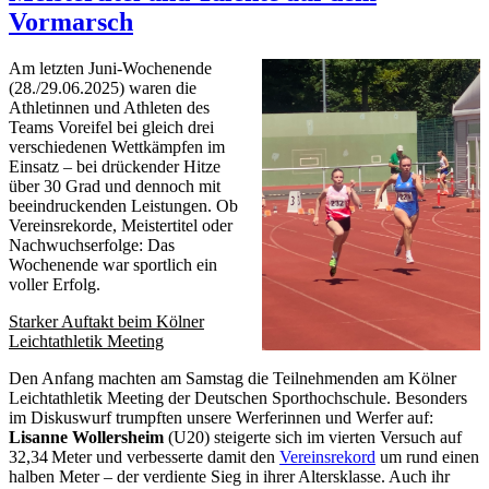
Vormarsch
Am letzten Juni-Wochenende
(28./29.06.2025) waren die
Athletinnen und Athleten des
Teams Voreifel bei gleich drei
verschiedenen Wettkämpfen im
Einsatz – bei drückender Hitze
über 30 Grad und dennoch mit
beeindruckenden Leistungen. Ob
Vereinsrekorde, Meistertitel oder
Nachwuchserfolge: Das
Wochenende war sportlich ein
voller Erfolg.
Starker Auftakt beim Kölner
Leichtathletik Meeting
Den Anfang machten am Samstag die Teilnehmenden am Kölner
Leichtathletik Meeting der Deutschen Sporthochschule. Besonders
im Diskuswurf trumpften unsere Werferinnen und Werfer auf:
Lisanne Wollersheim
(U20) steigerte sich im vierten Versuch auf
32,34 Meter und verbesserte damit den
Vereinsrekord
um rund einen
halben Meter – der verdiente Sieg in ihrer Altersklasse. Auch ihr