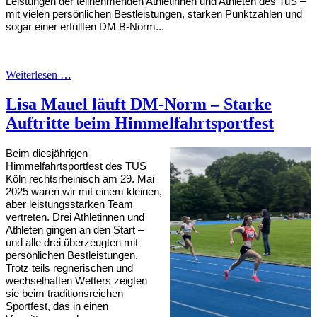
Leistungen der teilnehmenden Athletinnen und Athleten des TuS –
mit vielen persönlichen Bestleistungen, starken Punktzahlen und
sogar einer erfüllten DM B-Norm...
Weiterlesen …
Lisa Mauel läuft DM-Norm – Starke
Auftritte beim Himmelfahrtsportfest
Beim diesjährigen
Himmelfahrtsportfest des TUS
Köln rechtsrheinisch am 29. Mai
2025 waren wir mit einem kleinen,
aber leistungsstarken Team
vertreten. Drei Athletinnen und
Athleten gingen an den Start –
und alle drei überzeugten mit
persönlichen Bestleistungen.
Trotz teils regnerischen und
wechselhaften Wetters zeigten
sie beim traditionsreichen
Sportfest, das in einen