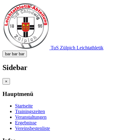
TuS Zülpich Leichtathletik
bar
bar
bar
Sidebar
×
Hauptmenü
Startseite
Trainingszeiten
Veranstaltungen
Ergebnisse
Vereinsbestenliste