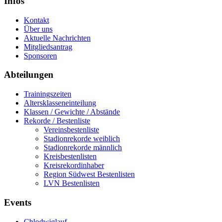
Infos
Kontakt
Über uns
Aktuelle Nachrichten
Mitgliedsantrag
Sponsoren
Abteilungen
Trainingszeiten
Altersklasseneinteilung
Klassen / Gewichte / Abstände
Rekorde / Bestenliste
Vereinsbestenliste
Stadionrekorde weiblich
Stadionrekorde männlich
Kreisbestenlisten
Kreisrekordinhaber
Region Südwest Bestenlisten
LVN Bestenlisten
Events
Chlodwiglauf