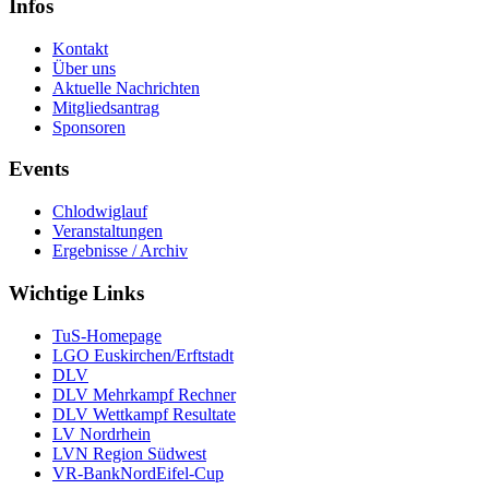
Infos
Kontakt
Über uns
Aktuelle Nachrichten
Mitgliedsantrag
Sponsoren
Events
Chlodwiglauf
Veranstaltungen
Ergebnisse / Archiv
Wichtige Links
TuS-Homepage
LGO Euskirchen/Erftstadt
DLV
DLV Mehrkampf Rechner
DLV Wettkampf Resultate
LV Nordrhein
LVN Region Südwest
VR-BankNordEifel-Cup