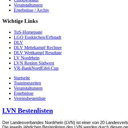
Veranstaltungen
Ergebnisse / Archiv
Wichtige Links
TuS-Homepage
LGO Euskirchen/Erftstadt
DLV
DLV Mehrkampf Rechner
DLV Wettkampf Resultate
LV Nordrhein
LVN Region Südwest
VR-BankNordEifel-Cup
Startseite
Trainingszeiten
Veranstaltungen
Ergebnisse
Vereinsbestenliste
LVN Bestenlisten
Der Landesverbandes Nordrhein (LVN) ist einer von 20 Landesverb
Die jeweils jährlichen Bestenlisten des LVN werden durch diesen gep