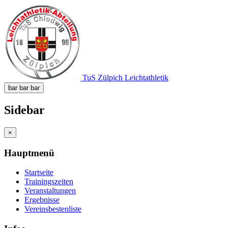
TuS Zülpich Leichtathletik
bar
bar
bar
Sidebar
×
Hauptmenü
Startseite
Trainingszeiten
Veranstaltungen
Ergebnisse
Vereinsbestenliste