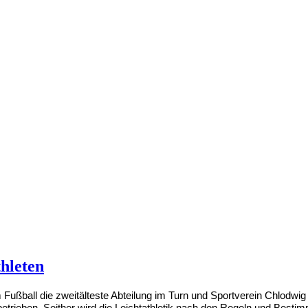
hleten
em Fußball die zweitälteste Abteilung im Turn und Sportverein Chlodwig
betrieben.
Seither wird die Leichtathletik nach den Regeln und Besti