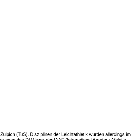
 Zülpich (TuS).
Disziplinen der
Leichtathletik
wurden allerdings im
mmungen des DLV bzw. der IAAF (International Amateur Athletic