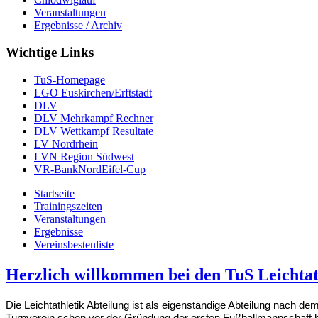
Veranstaltungen
Ergebnisse / Archiv
Wichtige Links
TuS-Homepage
LGO Euskirchen/Erftstadt
DLV
DLV Mehrkampf Rechner
DLV Wettkampf Resultate
LV Nordrhein
LVN Region Südwest
VR-BankNordEifel-Cup
Startseite
Trainingszeiten
Veranstaltungen
Ergebnisse
Vereinsbestenliste
Herzlich willkommen bei den TuS Leichtat
Die Leichtathletik Abteilung ist als eigenständige Abteilung nach d
Turnverein schon vor der Gründung der ersten Fußballmannschaft 