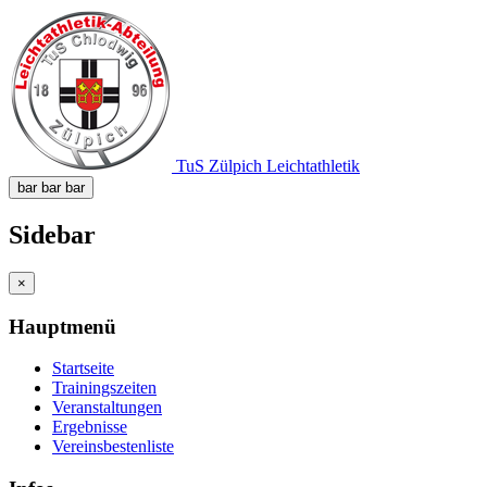
TuS Zülpich Leichtathletik
bar
bar
bar
Sidebar
×
Hauptmenü
Startseite
Trainingszeiten
Veranstaltungen
Ergebnisse
Vereinsbestenliste