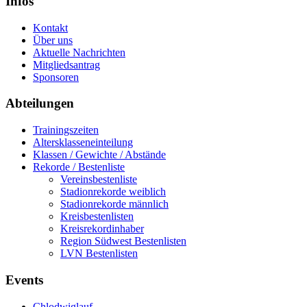
Infos
Kontakt
Über uns
Aktuelle Nachrichten
Mitgliedsantrag
Sponsoren
Abteilungen
Trainingszeiten
Altersklasseneinteilung
Klassen / Gewichte / Abstände
Rekorde / Bestenliste
Vereinsbestenliste
Stadionrekorde weiblich
Stadionrekorde männlich
Kreisbestenlisten
Kreisrekordinhaber
Region Südwest Bestenlisten
LVN Bestenlisten
Events
Chlodwiglauf